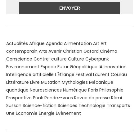
Alternative:
Actualités
Afrique
Agenda
Alimentation
Art
Art
contemporain
Arts
Avenir
Christian Gatard
Cinéma
Conscience
Contre-culture
Culture
Cyberpunk
Environnement
Espace
Futur
Géopolitique
IA
Innovation
Intelligence artificielle
L'Étrange Festival
Laurent Courau
Littérature
Livre
Mutation
Mythologies
Mécanique
quantique
Neurosciences
Numérique
Paris
Philosophie
Prospective
Punk
Rendez-vous
Revue de presse
Rémi
Sussan
Science-fiction
Sciences
Technologie
Transports
Une
Économie
Énergie
Évènement