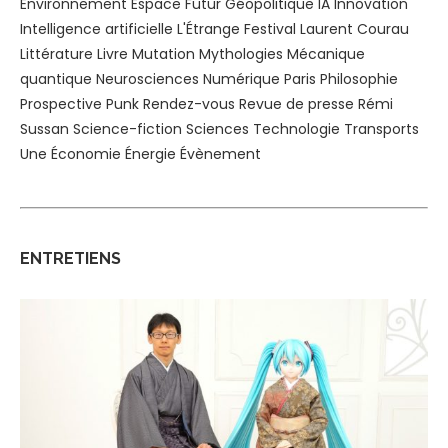
Environnement
Espace
Futur
Géopolitique
IA
Innovation
Intelligence artificielle
L'Étrange Festival
Laurent Courau
Littérature
Livre
Mutation
Mythologies
Mécanique
quantique
Neurosciences
Numérique
Paris
Philosophie
Prospective
Punk
Rendez-vous
Revue de presse
Rémi
Sussan
Science-fiction
Sciences
Technologie
Transports
Une
Économie
Énergie
Évènement
ENTRETIENS