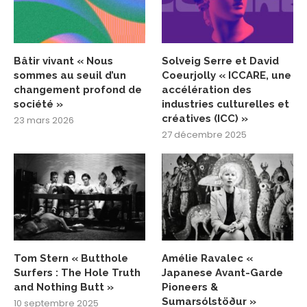
Bâtir vivant « Nous
Solveig Serre et David
sommes au seuil d’un
Coeurjolly « ICCARE, une
changement profond de
accélération des
société »
industries culturelles et
créatives (ICC) »
23 mars 2026
27 décembre 2025
Tom Stern « Butthole
Amélie Ravalec «
Surfers : The Hole Truth
Japanese Avant-Garde
and Nothing Butt »
Pioneers &
Sumarsólstöður »
10 septembre 2025