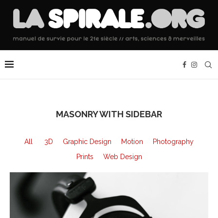
MASONRY WITH SIDEBAR
All
3D
Graphic Design
Motion
Photography
Prints
Web Design