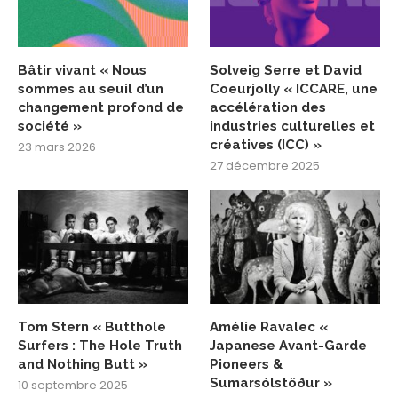
Bâtir vivant « Nous
Solveig Serre et David
sommes au seuil d’un
Coeurjolly « ICCARE, une
changement profond de
accélération des
société »
industries culturelles et
créatives (ICC) »
23 mars 2026
27 décembre 2025
Tom Stern « Butthole
Amélie Ravalec «
Surfers : The Hole Truth
Japanese Avant-Garde
and Nothing Butt »
Pioneers &
Sumarsólstöður »
10 septembre 2025