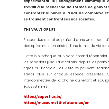
expérimental. Du changement climatique à 
travail à la recherche de formes de gouver
confronter le public à la nature complexe 
se trouvent confrontées nos sociétés.
THE VAULT OF LIFE
Suspendus du sol au plafond dans un espace d’e
des spécimens en cristal d’une forme de vie terre
Cette bibliothèque du vivant entend répertorier l
les kapokiers jusqu’aux colibris, depuis les premi
tigres du Bengale. Les visiteurs peuvent scan
savoir plus sur chaque espèce présentée. Ce
interconnectée de la chaîne du vivant et souli
écosystèmes.
https://superflux.in/
https://museumofthefuture.ae/en