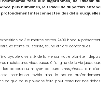
l’autonomie face aux algorithmes, de l’avenir du
nance plus humaines, le travail de Superflux entend
et profondément interconnectée des défis auxquelles
xposition de 375 mètres carrés, 2400 bocaux présentent
stre, existante ou éteinte, faune et flore confondues.
’incroyable diversité de la vie sur notre planète : depuis
ères moisissures visqueuses à l’origine de la vie jusqu’aux
ner les bocaux au moyen de leurs
smartphones
afin d’en
tte installation révèle ainsi la nature profondément
gne ce que nous pouvons faire pour restaurer nos riches