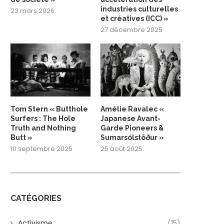
industries culturelles
23 mars 2026
et créatives (ICC) »
27 décembre 2025
Tom Stern « Butthole
Amélie Ravalec «
Surfers : The Hole
Japanese Avant-
Truth and Nothing
Garde Pioneers &
Butt »
Sumarsólstöður »
10 septembre 2025
25 août 2025
CATÉGORIES
Activisme
(15)