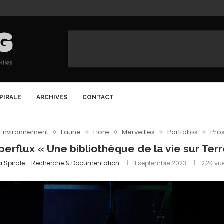
SPIRALE
ARCHIVES
CONTACT
Environnement
Faune
Flore
Merveilles
Portfolios
Pro
perflux « Une bibliothèque de la vie sur Terr
a Spirale - Recherche & Documentation
1 septembre 2023
2,2K
vu