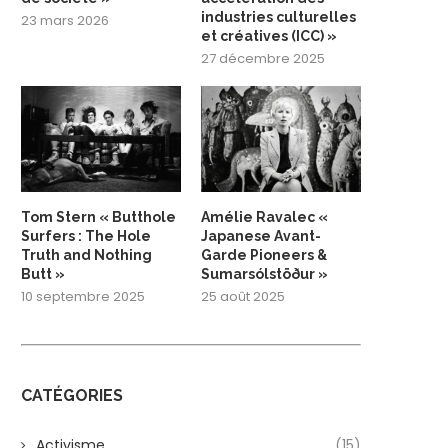
industries culturelles
23 mars 2026
et créatives (ICC) »
27 décembre 2025
Tom Stern « Butthole
Amélie Ravalec «
Surfers : The Hole
Japanese Avant-
Truth and Nothing
Garde Pioneers &
Butt »
Sumarsólstöður »
10 septembre 2025
25 août 2025
CATÉGORIES
Activisme
(15)