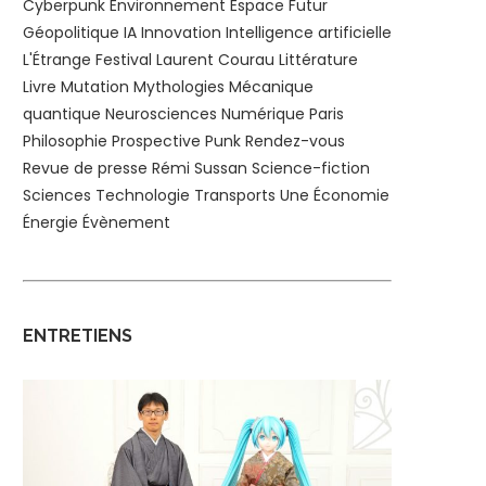
Cyberpunk
Environnement
Espace
Futur
Géopolitique
IA
Innovation
Intelligence artificielle
L'Étrange Festival
Laurent Courau
Littérature
Livre
Mutation
Mythologies
Mécanique
quantique
Neurosciences
Numérique
Paris
Philosophie
Prospective
Punk
Rendez-vous
Revue de presse
Rémi Sussan
Science-fiction
Sciences
Technologie
Transports
Une
Économie
Énergie
Évènement
ENTRETIENS