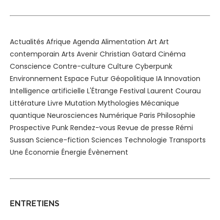
Actualités
Afrique
Agenda
Alimentation
Art
Art
contemporain
Arts
Avenir
Christian Gatard
Cinéma
Conscience
Contre-culture
Culture
Cyberpunk
Environnement
Espace
Futur
Géopolitique
IA
Innovation
Intelligence artificielle
L'Étrange Festival
Laurent Courau
Littérature
Livre
Mutation
Mythologies
Mécanique
quantique
Neurosciences
Numérique
Paris
Philosophie
Prospective
Punk
Rendez-vous
Revue de presse
Rémi
Sussan
Science-fiction
Sciences
Technologie
Transports
Une
Économie
Énergie
Évènement
ENTRETIENS