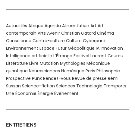
Actualités
Afrique
Agenda
Alimentation
Art
Art
contemporain
Arts
Avenir
Christian Gatard
Cinéma
Conscience
Contre-culture
Culture
Cyberpunk
Environnement
Espace
Futur
Géopolitique
IA
Innovation
Intelligence artificielle
L'Étrange Festival
Laurent Courau
Littérature
Livre
Mutation
Mythologies
Mécanique
quantique
Neurosciences
Numérique
Paris
Philosophie
Prospective
Punk
Rendez-vous
Revue de presse
Rémi
Sussan
Science-fiction
Sciences
Technologie
Transports
Une
Économie
Énergie
Évènement
ENTRETIENS