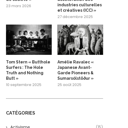
industries culturelles
23 mars 2026
et créatives (ICC) »
27 décembre 2025
Tom Stern « Butthole
Amélie Ravalec «
Surfers : The Hole
Japanese Avant-
Truth and Nothing
Garde Pioneers &
Butt »
Sumarsólstöður »
10 septembre 2025
25 août 2025
CATÉGORIES
Activisme
(15)