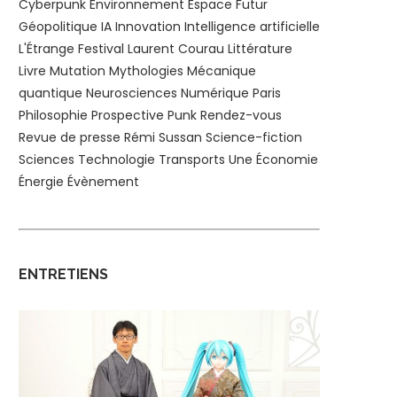
Cyberpunk
Environnement
Espace
Futur
Géopolitique
IA
Innovation
Intelligence artificielle
L'Étrange Festival
Laurent Courau
Littérature
Livre
Mutation
Mythologies
Mécanique
quantique
Neurosciences
Numérique
Paris
Philosophie
Prospective
Punk
Rendez-vous
Revue de presse
Rémi Sussan
Science-fiction
Sciences
Technologie
Transports
Une
Économie
Énergie
Évènement
ENTRETIENS