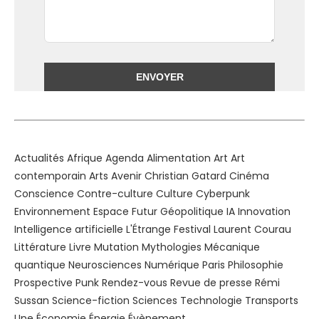
Alternative:
Actualités
Afrique
Agenda
Alimentation
Art
Art
contemporain
Arts
Avenir
Christian Gatard
Cinéma
Conscience
Contre-culture
Culture
Cyberpunk
Environnement
Espace
Futur
Géopolitique
IA
Innovation
Intelligence artificielle
L'Étrange Festival
Laurent Courau
Littérature
Livre
Mutation
Mythologies
Mécanique
quantique
Neurosciences
Numérique
Paris
Philosophie
Prospective
Punk
Rendez-vous
Revue de presse
Rémi
Sussan
Science-fiction
Sciences
Technologie
Transports
Une
Économie
Énergie
Évènement