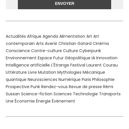
Alternative:
Actualités
Afrique
Agenda
Alimentation
Art
Art
contemporain
Arts
Avenir
Christian Gatard
Cinéma
Conscience
Contre-culture
Culture
Cyberpunk
Environnement
Espace
Futur
Géopolitique
IA
Innovation
Intelligence artificielle
L'Étrange Festival
Laurent Courau
Littérature
Livre
Mutation
Mythologies
Mécanique
quantique
Neurosciences
Numérique
Paris
Philosophie
Prospective
Punk
Rendez-vous
Revue de presse
Rémi
Sussan
Science-fiction
Sciences
Technologie
Transports
Une
Économie
Énergie
Évènement