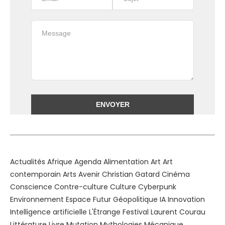
Alternative:
Actualités
Afrique
Agenda
Alimentation
Art
Art
contemporain
Arts
Avenir
Christian Gatard
Cinéma
Conscience
Contre-culture
Culture
Cyberpunk
Environnement
Espace
Futur
Géopolitique
IA
Innovation
Intelligence artificielle
L'Étrange Festival
Laurent Courau
Littérature
Livre
Mutation
Mythologies
Mécanique