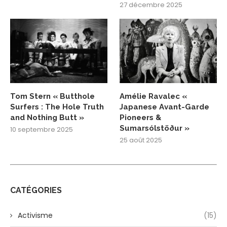
27 décembre 2025
Tom Stern « Butthole
Amélie Ravalec «
Surfers : The Hole Truth
Japanese Avant-Garde
and Nothing Butt »
Pioneers &
Sumarsólstöður »
10 septembre 2025
25 août 2025
CATÉGORIES
Activisme
(15)